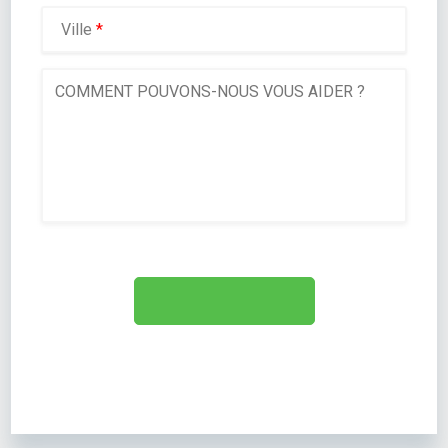
Ville
*