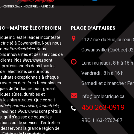
NC - MAÎTRE ÉLECTRICIEN
PLACE D’AFFAIRES
ique inc, est le leader incontesté
1122 rue du Sud, bureau
lectricité à Cowansville. Nous nous
ue
maître électricien
. Nous
Cowansville (Québec) J
ons innovantes et des services de
clients. Nos
électriciens
sont
Lundi au jeudi : 8 h à 16 h
t professionnels dans tous les
 l'électricité, ce qui nous
Vendredi : 8 h à 16 h
ésultats exceptionnels à chaque
ns avec les dernières technologies
Samedi et dimanche : Fe
ques de l'industrie pour garantir
riques sûres, durables et
info@brelectrique.ca
es plus strictes. Que ce soit
ntiels
,
commerciaux
,
industriels
,
450 263-0919
nnels
, nos
électriciens
sont prêts à
, qu'il s'agisse de nouvelles
RBQ 1163-2767-87
ations ou de services d'entretien
s desservons la grande région de