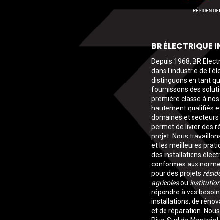
BR ÉLECTRIQUE I
Depuis 1968, BR Électr
dans l'industrie de l'é
distinguons en tant q
fournissons des soluti
première classe à nos 
hautement qualifiés e
domaines et secteurs de
permet de livrer des r
projet. Nous travaillo
et les meilleures prati
des installations élect
conformes aux normes l
pour des projets
réside
agricoles
ou
institutio
répondre à vos besoins
installations, de rénov
et de réparation. Nou