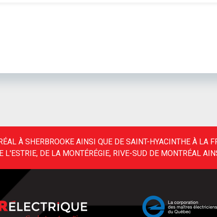
ÉAL À SHERBROOKE AINSI QUE DE SAINT-HYACINTHE À LA 
 L'ESTRIE, DE LA MONTÉRÉGIE, RIVE-SUD DE MONTRÉAL AINS