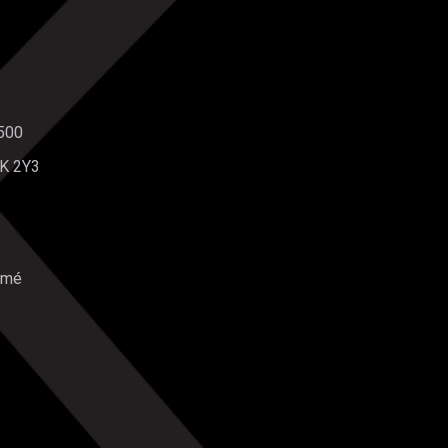
 500
2K 2Y3
rmé